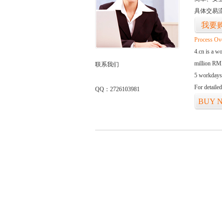
具体交易
我要
Process Ov
4.cn is a w
million RMB
联系我们
5 workdays
For detaile
QQ：2726103981
BUY 