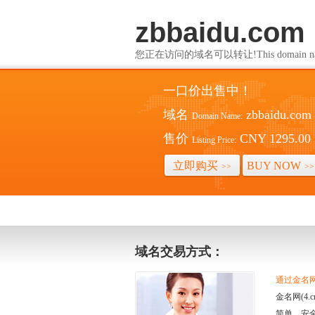
zbbaidu.com
您正在访问的域名可以转让!This domain name i
一口价出售中！
域名
zbbaidu.com
Domain Name:
售价
CNY 1295.00
Listing Price:
立即购买
BUY NOW
>>
>>
域名交易方式：
通过金名网(
金名网(4
简单、安