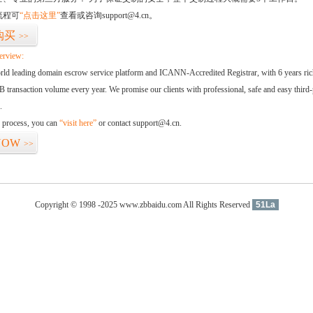
流程可
“点击这里”
查看或咨询support@4.cn。
购买
>>
erview:
orld leading domain escrow service platform and ICANN-Accredited Registrar, with 6 years ri
 transaction volume every year. We promise our clients with professional, safe and easy third-
.
d process, you can
“visit here”
or contact support@4.cn.
NOW
>>
Copyright © 1998 -2025 www.zbbaidu.com All Rights Reserved
51La